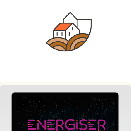
Ádela